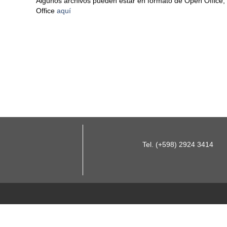
Algunos archivos pueden estar en formato de Open Office,
Office
aquí
Tel. (+598) 2924 3414