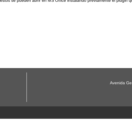
 estos se pueden abrir en MS Office instalando previamente el plugin
Avenida Gen