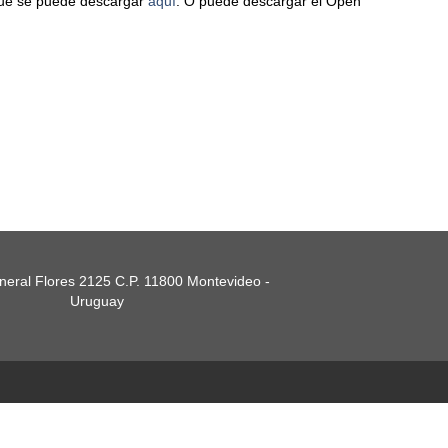
 que se puede descargar
aquí
. O puede descargar el Open
eral Flores 2125 C.P. 11800 Montevideo -
Uruguay