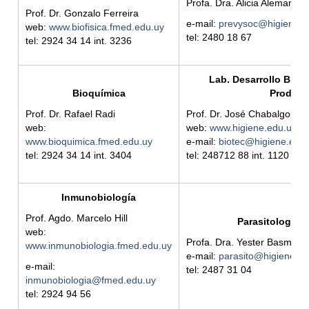
Profa. Dra. Alicia Aleman
Prof. Dr. Gonzalo Ferreira
e-mail:
prevysoc@higiene.e
web:
www.biofisica.fmed.edu.uy
tel: 2480 18 67
tel: 2924 34 14 int.
3236
Lab. Desarrollo Biote
Bioquímica
Producc
Prof. Dr. Rafael Radi
Prof. Dr. José Chabalgoity
web:
web:
www.higiene.edu.uy/d
www.bioquimica.fmed.edu.uy
e-mail:
biotec@higiene.edu
tel: 2924 34 14 int.
3404
tel: 248712 88 int. 1120
Inmunobiología
Prof. Agdo. Marcelo Hill
Parasitología y
web:
Profa. Dra. Yester Basmadj
www.inmunobiologia.fmed.edu.uy
e-mail:
parasito@higiene.ed
e-mail:
tel: 2487 31 04
inmunobiologia@fmed.edu.uy
tel: 2924 94 56