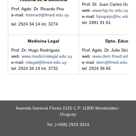
Prof. Dr. Juan Carlos Grigno
Prof. Agdo. Dr. Ricardo Pou
web:
www.fsp.hc.edu.uy/
e-mail:
histmed@fmed.edu.uy
e-mail:
fisiopato@hc.edu.uy
tel: 2481 91 61
tel: 2924 34 14 int. 3274
Medicina Legal
Dpto. Educaci
Prof. Dr. Hugo Rodríguez
Prof. Agdo. Dr. Julio Sicilian
web:
www.medicinalegal.edu.uy
web:
www.dem.fmed.edu.u
e-mail:
mlegal@fmed.edu.uy
e-mail:
dem@fmed.edu.uy
tel: 2924 34 14 int. 3732
tel: 2924 36 65
Avenida General Flores 2125 C.P. 11800 Montevideo -
Uruguay
Tel. (+598) 2924 3414