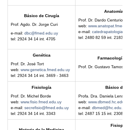
Anatomía Pa
Básico de Cirugía
Prof. Dr. Dardo Centurion
Prof. Agdo. Dr. Jorge Curi
web:
www.anatopat.fmed.ed
e-mail:
catedrapatologia@h
e-mail:
dbc@fmed.edu.uy
tel: 2480 82 59 int. 2183 - 
tel: 2924 34 14 int.
4705
Genética
Farmacología y 
Prof. Dr. José Tort
Prof. Dr. Gustavo Tamosiun
web:
www.genetica.fmed.edu.uy
tel: 2924 34 14 int. 3469 - 3463
Fisiología
Básico de M
Prof. Dr. Michel Borde
Profa. Dra. Daniela Lens
web:
www.fisio.fmed.edu.uy
web:
www.dbmed.hc.edu.uy
e-mail:
secrefisio@fmed.edu.uy
e-mail:
dbmed@hc.edu.uy
tel: 2924 34 14 int. 3343
tel: 2487 15 15 int. 2308
Fisiopato
Historia de la Medicina