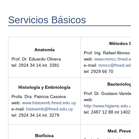
Servicios Básicos
Métodos Cuan
Anatomía
Prof. Ing. Rafael Alonso
Prof. Dr. Eduardo Olivera
web:
www.mmcc.fmed.edu.
tel: 2924 34 14 int.
3381
e-mail:
mmcc@fmed.edu.u
tel: 2929 66 70
Bacteriología y
Histología y Embriología
Prof. Dr. Gustavo Varela
Profa. Dra. Patricia Cassina
web:
web:
www.histoemb.fmed.edu.uy
http://www.higiene.edu.uy/ba
e-mail:
histoemb@fmed.edu.uy
tel: 2487 12 88 int 1402
tel: 2924 34 14 int. 3279
Med. Preventiv
Biofísica