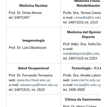
Medicina Física y
Medicina Nuclear
Rehabilitación
Prof. Dr. Omar Alonso
Profa. Dra. Teresa Camarot
tel: 24871407
e-mail:
crmedfis@hc.edu.uy
tel: 24871515 int. 2213
Medicina del Ejercicio y 
Deporte
Imagenología
Prof. Adjto. Dra. Sofia Gonza
Prof. Dr. Luis Dibarboure
e-mail:
meddeldeporte@hc.edu.uy
tel: 24871515 int 2253
Salud Ocupacional
Toxicología – C.I.A.T.
Prof. Dr. Fernando Tomasina
Profa. Dra. Amalia Laborde
web:
www.dso.fmed.edu.uy
web:
www.ciat.hc.edu.uy
e-mail:
saludocup@fmed.edu.uy
e-mail:
hcciat@hc.edu.uy
tel: 24871515, int. 2524
tel: 2480 4000
Clínica de Gastroenterolo
Prof. Dr. Henry Cohen