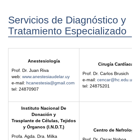
Servicios de Diagnóstico y
Tratamiento Especializado
Anestesiología
Cirugía Cardíaca
Prof. Dr. Juan Riva
Prof. Dr. Carlos Brusich
web:
www.anestesiaudelar.uy
e-mail:
cencar@hc.edu.uy
e-mail:
hcanestesia@gmail.com
tel: 24875201
tel: 24870907
Instituto Nacional De
Donación y
Trasplante de Células, Tejidos
y Órganos (I.N.D.T.)
Centro de Nefrología
Profa. Agda. Dra. Milka
Prof. Dr. Oscar Noboa