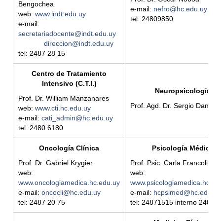
Bengochea
e-mail:
nefro@hc.edu.uy
web:
www.indt.edu.uy
tel: 24809850
e-mail:
secretariadocente@indt.edu.uy
direccion@indt.edu.uy
tel: 2487 28 15
Centro de Tratamiento
Intensivo (C.T.I.)
Neuropsicología
Prof. Dr. William Manzanares
Prof. Agd. Dr. Sergio Dansilio
web:
www.cti.hc.edu.uy
e-mail:
cati_admin@hc.edu.uy
tel: 2480 6180
Oncología Clínica
Psicología Médica
Prof. Dr. Gabriel Krygier
Prof. Psic. Carla Francolino
web:
web:
www.oncologiamedica.hc.edu.uy
www.psicologiamedica.hc.ed
e-mail:
oncocli@hc.edu.uy
e-mail:
hcpsimed@hc.edu.u
tel: 2487 20 75
tel: 24871515 interno 2402