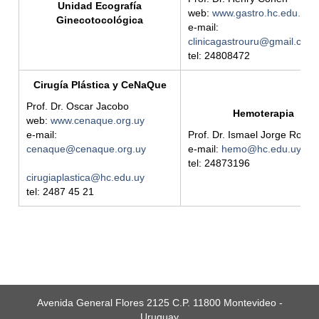
Unidad Ecografía
web:
www.gastro.hc.edu.uy
Ginecotocológica
e-mail:
clinicagastrouru@gmail.com
tel: 24808472
Cirugía Plástica y CeNaQue
Prof. Dr. Oscar Jacobo
Hemoterapia
web:
www.cenaque.org.uy
e-mail:
Prof. Dr. Ismael Jorge Rodri
cenaque@cenaque.org.uy
e-mail:
hemo@hc.edu.uy
tel: 24873196
cirugiaplastica@hc.edu.uy
tel: 2487 45 21
Avenida General Flores 2125 C.P. 11800 Montevideo -
Uruguay