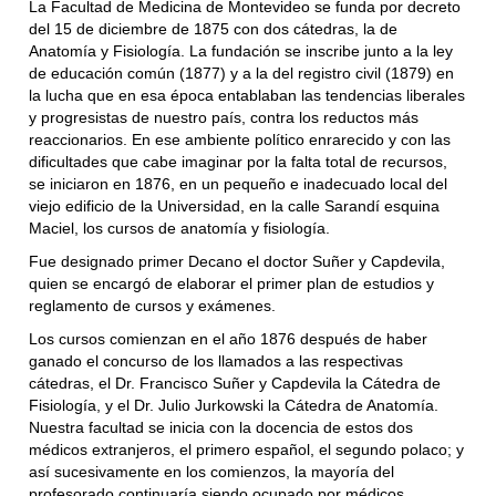
La Facultad de Medicina de Montevideo se funda por decreto
del 15 de diciembre de 1875 con dos cátedras, la de
Anatomía y Fisiología. La fundación se inscribe junto a la ley
de educación común (1877) y a la del registro civil (1879) en
la lucha que en esa época entablaban las tendencias liberales
y progresistas de nuestro país, contra los reductos más
reaccionarios. En ese ambiente político enrarecido y con las
dificultades que cabe imaginar por la falta total de recursos,
se iniciaron en 1876, en un pequeño e inadecuado local del
viejo edificio de la Universidad, en la calle Sarandí esquina
Maciel, los cursos de anatomía y fisiología.
Fue designado primer Decano el doctor Suñer y Capdevila,
quien se encargó de elaborar el primer plan de estudios y
reglamento de cursos y exámenes.
Los cursos comienzan en el año 1876 después de haber
ganado el concurso de los llamados a las respectivas
cátedras, el Dr. Francisco Suñer y Capdevila la Cátedra de
Fisiología, y el Dr. Julio Jurkowski la Cátedra de Anatomía.
Nuestra facultad se inicia con la docencia de estos dos
médicos extranjeros, el primero español, el segundo polaco; y
así sucesivamente en los comienzos, la mayoría del
profesorado continuaría siendo ocupado por médicos